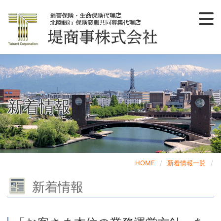
ほくほくFG・友好会社にお勤めのみなさまへ
ゴルフ会員権取扱業務
法人のお客様へ
個人のお客様へ
会社概要
HOME
〒930-0085 富山県富山市丸の内1-8-10
（富山丸の内ビル3F）
新着情報
HOME
新着情報一覧
新着情報