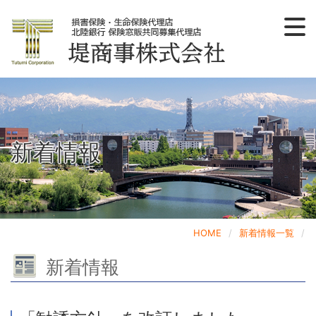
ほくほくFG・友好会社にお勤めのみなさまへ
ゴルフ会員権取扱業務
法人のお客様へ
個人のお客様へ
会社概要
HOME
〒930-0085 富山県富山市丸の内1-8-10
（富山丸の内ビル3F）
新着情報
HOME
新着情報一覧
新着情報